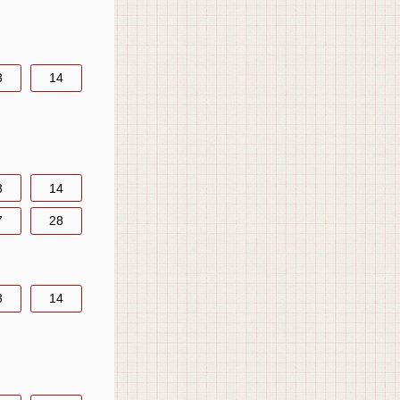
3
14
3
14
7
28
3
14