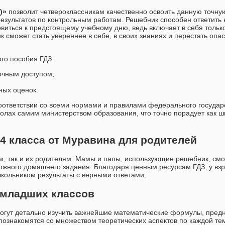
)»
позволит четвероклассникам качественно освоить данную точну
езультатов по контрольным работам. Решебник способен ответить
овиться к предстоящему учебному дню, ведь включает в себя тольк
сможет стать увереннее в себе, в своих знаниях и перестать опа
го пособия ГДЗ:
очным доступом;
ных оценок.
 соответствии со всеми нормами и правилами федерального государ
олах самим министерством образования, что точно порадует как шк
4 класса от Муравина для родителей
м, так и их родителям. Мамы и папы, использующие решебник, смо
ожного домашнего задания. Благодаря ценным ресурсам ГДЗ, у вз
кольником результаты с верными ответами.
 младших классов
могут детально изучить важнейшие математические формулы, пред
познакомятся со множеством теоретических аспектов по каждой те