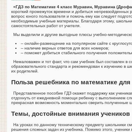
«ГДЗ по Математике 4 класс Муравин, Муравина (Дрофа
короткий промежуток времени и добиться непревзойденных р
вопрос юного пользователя и помочь ему как следует подгот
необходимые учебные материалы. Благодаря этому, школьник 
самостоятельных работ от учителя.
Мы выделили и другие выгодные плюсы учебно-методическо
– онлайн-размещение на популярном сайте с круглосут
– наличие верных ответов для всех номеров;
– поможет добиться стабильного получения положитель
Немаловажен и тот факт, что сам учебник был составлен в
образовательного стандарта и рекомендован к изучению в шк
их родителей.
Польза решебника по математике для 
Представленное пособие ГДЗ окажет поддержку как ученика
отдохнуть от ежедневной помощи ребенку с выполнением сл
прекрасная возможность моментально сверить полученные ш
Темы, достойные внимания учеников
На уроках по данному техническому предмету школьники с
решения сложных задач из учебника. Помимо этого, ученики 