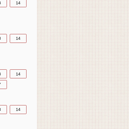
3
14
3
14
3
14
7
3
14