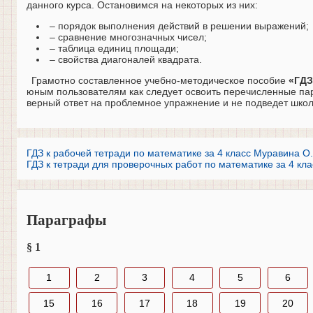
данного курса. Остановимся на некоторых из них:
– порядок выполнения действий в решении выражений;
– сравнение многозначных чисел;
– таблица единиц площади;
– свойства диагоналей квадрата.
Грамотно составленное учебно-методическое пособие
«ГДЗ
юным пользователям как следует освоить перечисленные пар
верный ответ на проблемное упражнение и не подведет школ
ГДЗ к рабочей тетради по математике за 4 класс Муравина О.
ГДЗ к тетради для проверочных работ по математике за 4 кл
Параграфы
§ 1
1
2
3
4
5
6
15
16
17
18
19
20