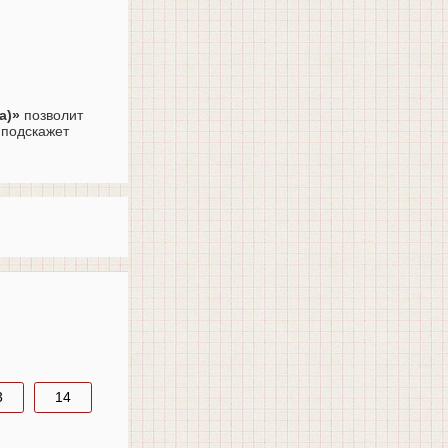
а)»
позволит
 подскажет
3
14