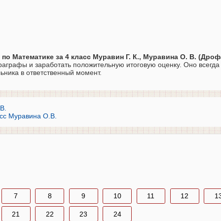
 по Математике за 4 класс Муравин Г. К., Муравина О. В. (Дроф
аграфы и заработать положительную итоговую оценку. Оно всегда
ьника в ответственный момент.
В.
асс Муравина О.В.
7
8
9
10
11
12
1
21
22
23
24