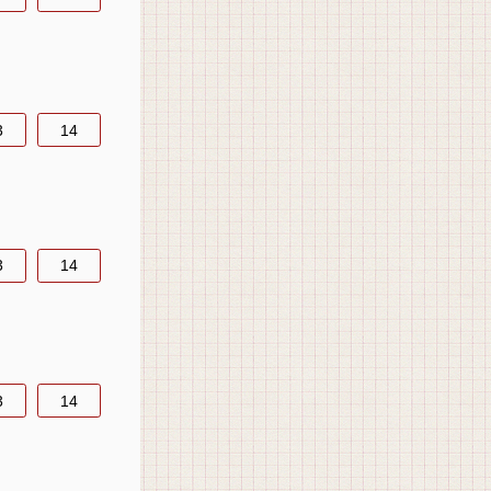
3
14
3
14
3
14