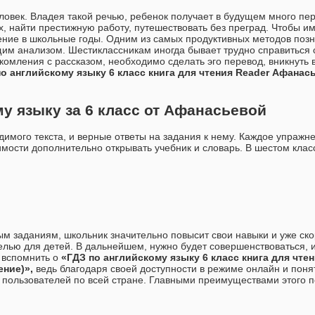
овек. Владея такой речью, ребенок получает в будущем много пер
, найти престижную работу, путешествовать без преград. Чтобы им
ение в школьные годы. Одним из самых продуктивных методов поз
щим анализом. Шестиклассникам иногда бывает трудно справиться 
комления с рассказом, необходимо сделать эго перевод, вникнуть в
о английскому языку 6 класс книга для чтения Reader Афанас
у языку за 6 класс от Афанасьевой
одимого текста, и верные ответы на задания к нему. Каждое упражн
имости дополнительно открывать учебник и словарь. В шестом кла
ым заданиям, школьник значительно повысит свои навыки и уже ск
целью для детей. В дальнейшем, нужно будет совершенствоваться, 
ю вспомнить о
«ГДЗ по английскому языку 6 класс книга для чте
ение)»,
ведь благодаря своей доступности в режиме онлайн и пон
пользователей по всей стране. Главными преимуществами этого п