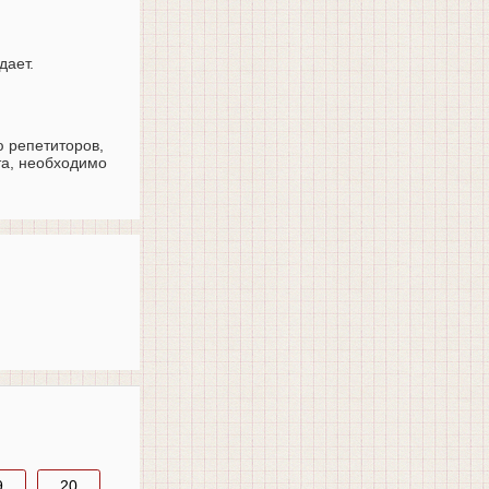
дает.
ю репетиторов,
та, необходимо
9
20