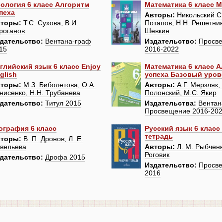
ология 6 класс Алгоритм
Математика 6 класс М
пеха
Авторы:
Никольский С.
торы:
Т.С. Сухова, В.И.
Потапов, Н.Н. Решетник
роганов
Шевкин
дательство:
Вентана-граф
Издательство:
Просв
15
2016-2022
глийский язык 6 класс Enjoy
Математика 6 класс 
glish
успеха Базовый уров
торы:
М.З. Биболетова, О.А.
Авторы:
А.Г. Мерзляк, 
нисенко, Н.Н. Трубанева
Полонский, М.С. Якир
дательство:
Титул 2015
Издательства:
Вентан
Просвещение 2016-20
ография 6 класс
Русский язык 6 класс
тетрадь
торы:
В. П. Дронов, Л. Е.
вельева
Авторы:
Л. М. Рыбченк
Роговик
дательство:
Дрофа 2015
Издательство:
Просв
2016