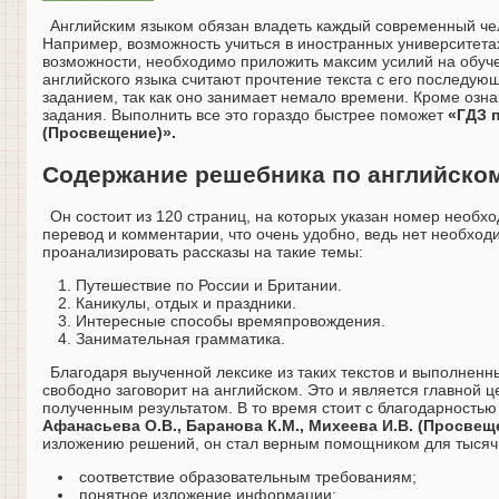
Английским языком обязан владеть каждый современный чел
Например, возможность учиться в иностранных университетах
возможности, необходимо приложить максим усилий на обуч
английского языка считают прочтение текста с его последую
заданием, так как оно занимает немало времени. Кроме озна
задания. Выполнить все это гораздо быстрее поможет
«ГДЗ п
(Просвещение)».
Содержание решебника по английском
Он состоит из 120 страниц, на которых указан номер необх
перевод и комментарии, что очень удобно, ведь нет необход
проанализировать рассказы на такие темы:
Путешествие по России и Британии.
Каникулы, отдых и праздники.
Интересные способы времяпровождения.
Занимательная грамматика.
Благодаря выученной лексике из таких текстов и выполненн
свободно заговорит на английском. Это и является главной 
полученным результатом. В то время стоит с благодарность
Афанасьева О.В., Баранова К.М., Михеева И.В. (Просвещ
изложению решений, он стал верным помощником для тысяч 
соответствие образовательным требованиям;
понятное изложение информации;