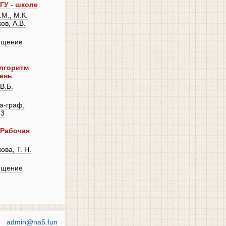
ГУ - школе
М., М.К.
ов, А.В.
ещение
Алгоритм
ень
В.Б.
а-граф,
23
 Рабочая
ова, Т. Н.
ещение
admin@na5.fun