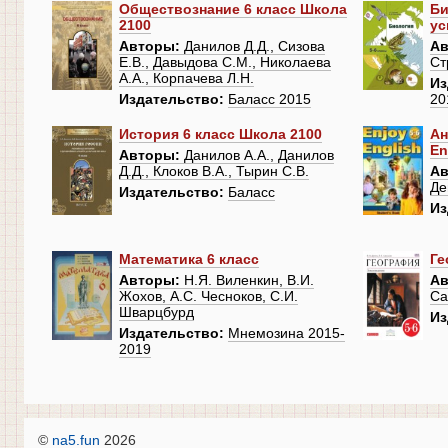
Обществознание 6 класс Школа
Би
2100
ус
Авторы:
Данилов Д.Д., Сизова
Ав
Е.В., Давыдова С.М., Николаева
Ст
А.А., Корпачева Л.Н.
Из
Издательство:
Баласс 2015
20
История 6 класс Школа 2100
Ан
En
Авторы:
Данилов А.А., Данилов
Д.Д., Клоков В.А., Тырин С.В.
Ав
Де
Издательство:
Баласс
Из
Математика 6 класс
Ге
Авторы:
Н.Я. Виленкин, В.И.
Ав
Жохов, А.С. Чесноков, С.И.
Са
Шварцбурд
Из
Издательство:
Мнемозина 2015-
2019
©
na5.fun
2026