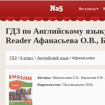
Все классы ▾
В
ГДЗ по Английскому языку
Reader Афанасьева О.В., 
ГДЗ
6 класс
Английский язык
Афанасьева
Авторы:
Афанасьева О.В., Баранова К.М.,
Издательство:
Просвещение 2016