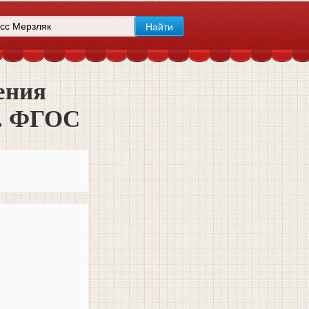
ения
В. ФГОС