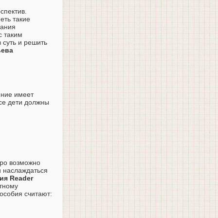
спектив.
еть такие
нания
с таким
 суть и решить
ьева
ение имеет
ссе дети должны
оро возможно
и наслаждаться
ния Reader
ятному
особия считают: