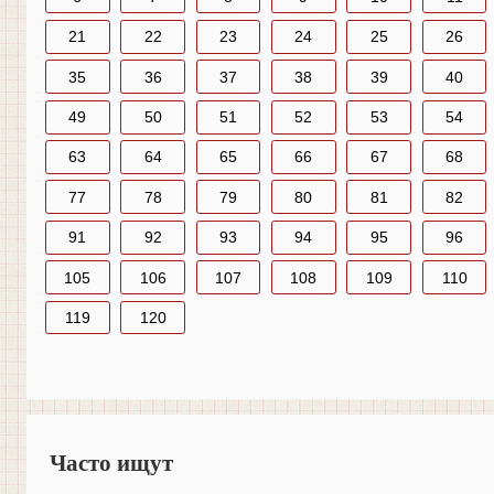
21
22
23
24
25
26
35
36
37
38
39
40
49
50
51
52
53
54
63
64
65
66
67
68
77
78
79
80
81
82
91
92
93
94
95
96
105
106
107
108
109
110
119
120
Часто ищут