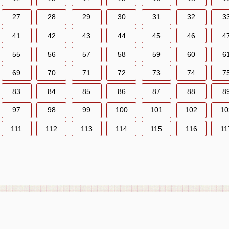
27
28
29
30
31
32
3
41
42
43
44
45
46
4
55
56
57
58
59
60
6
69
70
71
72
73
74
7
83
84
85
86
87
88
8
97
98
99
100
101
102
10
111
112
113
114
115
116
11