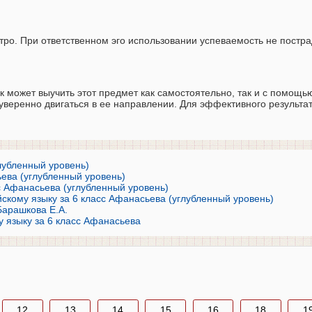
о. При ответственном эго использовании успеваемость не постра
 может выучить этот предмет как самостоятельно, так и с помощь
 уверенно двигаться в ее направлении. Для эффективного результа
глубленный уровень)
ьева (углубленный уровень)
с Афанасьева (углубленный уровень)
кому языку за 6 класс Афанасьева (углубленный уровень)
Барашкова Е.А.
у языку за 6 класс Афанасьева
12
13
14
15
16
18
1