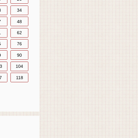
3
34
7
48
1
62
5
76
9
90
3
104
7
118