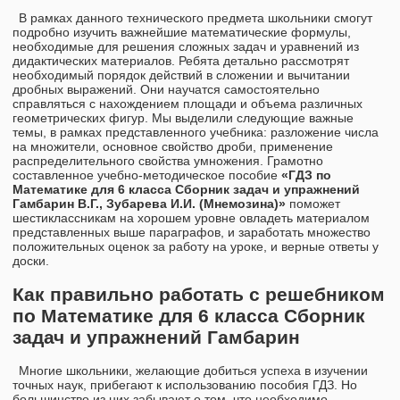
В рамках данного технического предмета школьники смогут
подробно изучить важнейшие математические формулы,
необходимые для решения сложных задач и уравнений из
дидактических материалов. Ребята детально рассмотрят
необходимый порядок действий в сложении и вычитании
дробных выражений. Они научатся самостоятельно
справляться с нахождением площади и объема различных
геометрических фигур. Мы выделили следующие важные
темы, в рамках представленного учебника: разложение числа
на множители, основное свойство дроби, применение
распределительного свойства умножения. Грамотно
составленное учебно-методическое пособие
«ГДЗ по
Математике для 6 класса Сборник задач и упражнений
Гамбарин В.Г., Зубарева И.И. (Мнемозина)»
поможет
шестиклассникам на хорошем уровне овладеть материалом
представленных выше параграфов, и заработать множество
положительных оценок за работу на уроке, и верные ответы у
доски.
Как правильно работать с решебником
по Математике для 6 класса Сборник
задач и упражнений Гамбарин
Многие школьники, желающие добиться успеха в изучении
точных наук, прибегают к использованию пособия ГДЗ. Но
большинство из них забывают о том, что необходимо