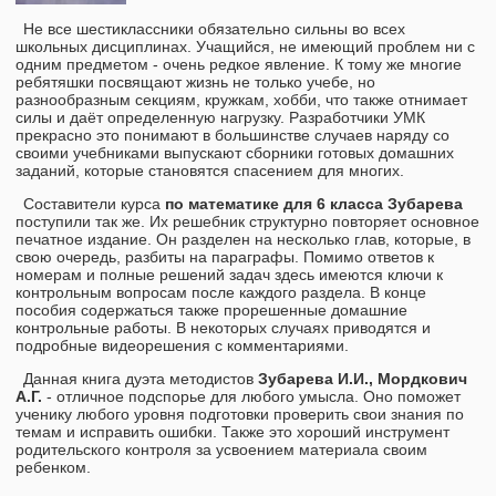
Не все шестиклассники обязательно сильны во всех
школьных дисциплинах. Учащийся, не имеющий проблем ни с
одним предметом - очень редкое явление. К тому же многие
ребятяшки посвящают жизнь не только учебе, но
разнообразным секциям, кружкам, хобби, что также отнимает
силы и даёт определенную нагрузку. Разработчики УМК
прекрасно это понимают в большинстве случаев наряду со
своими учебниками выпускают сборники готовых домашних
заданий, которые становятся спасением для многих.
Составители курса
по математике для 6 класса Зубарева
поступили так же. Их решебник структурно повторяет основное
печатное издание. Он разделен на несколько глав, которые, в
свою очередь, разбиты на параграфы. Помимо ответов к
номерам и полные решений задач здесь имеются ключи к
контрольным вопросам после каждого раздела. В конце
пособия содержаться также прорешенные домашние
контрольные работы. В некоторых случаях приводятся и
подробные видеорешения с комментариями.
Данная книга дуэта методистов
Зубарева И.И., Мордкович
А.Г.
- отличное подспорье для любого умысла. Оно поможет
ученику любого уровня подготовки проверить свои знания по
темам и исправить ошибки. Также это хороший инструмент
родительского контроля за усвоением материала своим
ребенком.