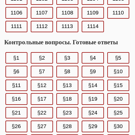
1106
1107
1108
1109
1110
1111
1112
1113
1114
Контрольные вопросы. Готовые ответы
§1
§2
§3
§4
§5
§6
§7
§8
§9
§10
§11
§12
§13
§14
§15
§16
§17
§18
§19
§20
§21
§22
§23
§24
§25
§26
§27
§28
§29
§30