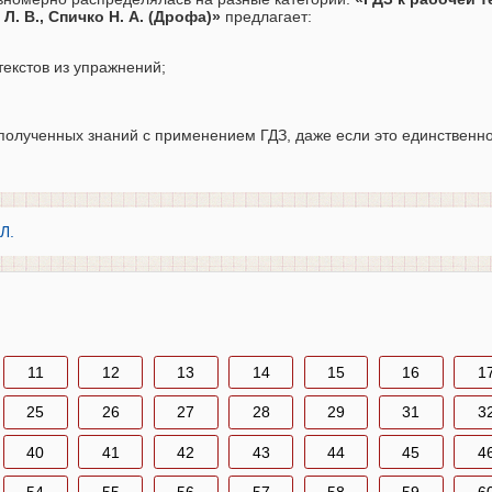
Л. В., Спичко Н. А. (Дрофа)»
предлагает:
текстов из упражнений;
полученных знаний с применением ГДЗ, даже если это единственн
Л.
11
12
13
14
15
16
1
25
26
27
28
29
31
3
40
41
42
43
44
45
4