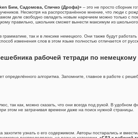
cken Бим, Садомова, Спичко (Дрофа)»
– это не просто сборник го
 учеников. Несмотря на распространённое мнение, что люди с ро
самом деле свободно овладеть новым наречием можно только с п
ому правильно, школьник сможет вынести максимум из школьного 
в грамматике, так и в лексике немецкого. Они также будут работат
способ изменения слов в этом языке полностью отличается от русс
решебника рабочей тетради по немецкому 
т определённого алгоритма. Запомните, главное в работе с решеб
люс, так как, можно сказать, что они всегда под рукой. В удобном
при этом не затрачивая времени даже на поиск нужной страницы.
 захотите узнать о его содержимом. Авторы постарались и вмести
вномерно распределялась на разные категории.
«ГДЗ к рабочей т