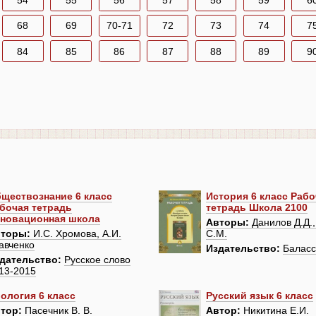
54
55
56
57
58
59
6
68
69
70-71
72
73
74
7
84
85
86
87
88
89
9
ществознание 6 класс
История 6 класс Рабо
бочая тетрадь
тетрадь Школа 2100
новационная школа
Авторы:
Данилов Д.Д.
торы:
И.С. Хромова, А.И.
С.М.
авченко
Издательство:
Баласс
дательство:
Русское слово
13-2015
ология 6 класс
Русский язык 6 класс
тор:
Пасечник В. В.
Автор:
Никитина Е.И.