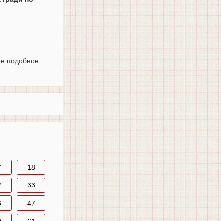
ое подобное
7
18
2
33
6
47