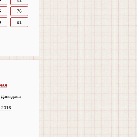
0
61
5
76
0
91
чая
, Давыдова
 2016