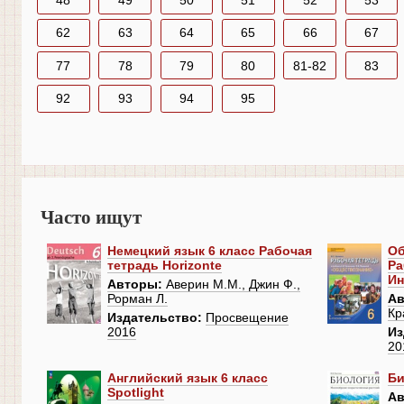
48
49
50
51
52
53
62
63
64
65
66
67
77
78
79
80
81-82
83
92
93
94
95
Часто ищут
Немецкий язык 6 класс Рабочая
Об
тетрадь Horizonte
Ра
Ин
Авторы:
Аверин М.М., Джин Ф.,
Рорман Л.
Ав
Кр
Издательство:
Просвещение
2016
Из
20
Английский язык 6 класс
Би
Spotlight
Ав