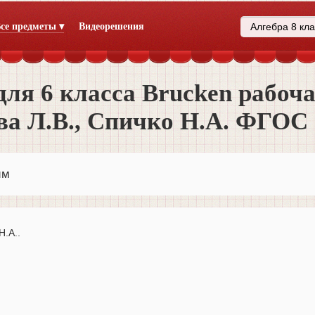
се предметы ▾
Видеорешения
ля 6 класса Brucken рабоч
ва Л.В., Спичко Н.А. ФГОС
им
Н.А..