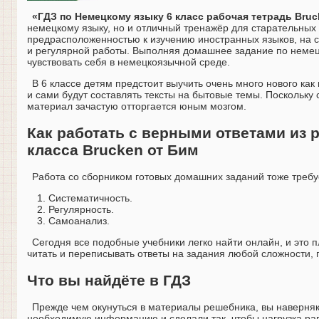
«ГДЗ по Немецкому языку 6 класс рабочая тетрадь Bru
немецкому языку, но и отличный тренажёр для старательных
предрасположенностью к изучению иностранных языков, на 
и регулярной работы. Выполняя домашнее задание по немецк
чувствовать себя в немецкоязычной среде.
В 6 классе детям предстоит выучить очень много нового как 
и сами будут составлять тексты на бытовые темы. Поскольку 
материал зачастую отторгается юным мозгом.
Как работать с верными ответами из 
класса Brucken от Бим
Работа со сборником готовых домашних заданий тоже требуе
Систематичность.
Регулярность.
Самоанализ.
Сегодня все подобные учебники легко найти онлайн, и это п
читать и переписывать ответы на задания любой сложности, 
Что вы найдёте в ГДЗ
Прежде чем окунуться в материалы решебника, вы наверняка
необходимую информацию и сделали так, чтобы нагрузка ра