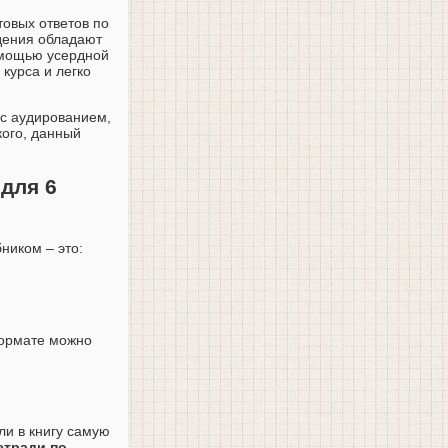
товых ответов по
ждения обладают
омощью усердной
курса и легко
ь с аудированием,
кого, данный
для 6
ником – это:
 формате можно
ли в книгу самую
етради по