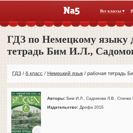
Все классы ▾
В
ГДЗ по Немецкому языку д
тетрадь Бим И.Л., Садомо
ГДЗ
6 класс
Немецкий язык
рабочая тетрадь Б
Авторы:
Бим И.Л., Садомова Л.В., Спичко 
Издательство:
Дрофа 2015