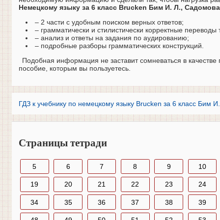
Немецкому языку за 6 класс Brucken Бим И. Л., Садомова 
– 2 части с удобным поиском верных ответов;
– грамматически и стилистически корректные переводы 
– анализ и ответы на задания по аудированию;
– подробные разборы грамматических конструкций.
Подобная информация не заставит сомневаться в качестве 
пособие, которым вы пользуетесь.
ГДЗ к учебнику по немецкому языку Brucken за 6 класс Бим И.
Страницы тетради
5
6
7
8
9
10
19
20
21
22
23
24
34
35
36
37
38
39