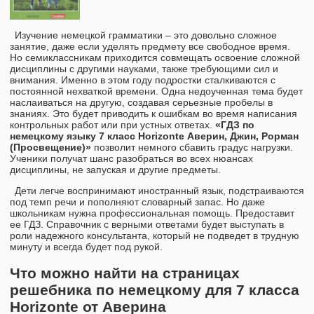
Изучение немецкой грамматики – это довольно сложное
занятие, даже если уделять предмету все свободное время.
Но семиклассникам приходится совмещать освоение сложной
дисциплины с другими науками, также требующими сил и
внимания. Именно в этом году подростки сталкиваются с
постоянной нехваткой времени. Одна недоученная тема будет
наслаиваться на другую, создавая серьезные пробелы в
знаниях. Это будет приводить к ошибкам во время написания
контрольных работ или при устных ответах.
«ГДЗ по
немецкому языку 7 класс Horizonte Аверин, Джин, Рорман
(Просвещение)»
позволит немного сбавить градус нагрузки.
Ученики получат шанс разобраться во всех нюансах
дисциплины, не запуская и другие предметы.
Дети легче воспринимают иностранный язык, подстраиваются
под темп речи и пополняют словарный запас. Но даже
школьникам нужна профессиональная помощь. Предоставит
ее ГДЗ. Справочник с верными ответами будет выступать в
роли надежного консультанта, который не подведет в трудную
минуту и всегда будет под рукой.
Что можно найти на страницах
решебника по немецкому для 7 класса
Horizonte от Аверина