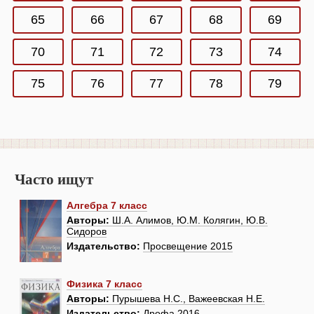
65
66
67
68
69
70
71
72
73
74
75
76
77
78
79
Часто ищут
Алгебра 7 класс
Авторы:
Ш.А. Алимов, Ю.М. Колягин, Ю.В.
Сидоров
Издательство:
Просвещение 2015
Физика 7 класс
Авторы:
Пурышева Н.С., Важеевская Н.Е.
Издательство:
Дрофа 2016