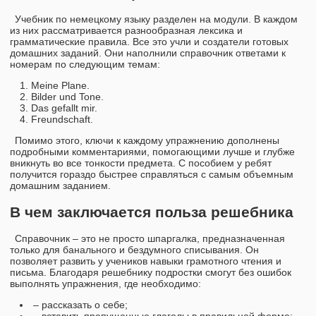
Учебник по немецкому языку разделен на модули. В каждом
из них рассматривается разнообразная лексика и
грамматические правила. Все это учли и создатели готовых
домашних заданий. Они наполнили справочник ответами к
номерам по следующим темам:
Meine Plane.
Bilder und Tone.
Das gefallt mir.
Freundschaft.
Помимо этого, ключи к каждому упражнению дополнены
подробными комментариями, помогающими лучше и глубже
вникнуть во все тонкости предмета. С пособием у ребят
получится гораздо быстрее справляться с самым объемным
домашним заданием.
В чем заключается польза решебника
Справочник – это не просто шпаргалка, предназначенная
только для банального и бездумного списывания. Он
позволяет развить у учеников навыки грамотного чтения и
письма. Благодаря решебнику подростки смогут без ошибок
выполнять упражнения, где необходимо:
– рассказать о себе;
– вставить пропущенные глаголы в правильной форме;