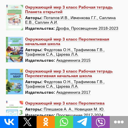
Окружающий мир 3 класс Рабочая тетрадь
Планета открытий
Авторы:
Потапов И.В., Ивченкова Г.Г., Саплина
Е.В., Саплин А.И.
Издательства:
Дрофа, Просвещение 2018-2023
Окружающий мир 3 класс Перспективная
начальная школа
Авторы:
Федотова О.Н., Трафимова Г.В.,
Трафимов С.А., Царева Л.А.
Издательство:
Академкнига 2015
Окружающий мир 3 класс Рабочая тетрадь
Перспективная начальная школа
Авторы:
Федотова О.Н., Трафимова Г.В.,
Трафимов С.А., Царева Л.А.
Издательство:
Академкнига 2017
Окружающий мир 3 класс Перспектива
Авторы:
Плешаков А. А., Новицкая М. Ю.
Издательство:
Просвещение 2017-2024