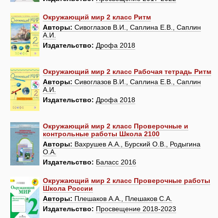
Окружающий мир 2 класс Ритм
Авторы:
Сивоглазов В.И., Саплина Е.В., Саплин
А.И.
Издательство:
Дрофа 2018
Окружающий мир 2 класс Рабочая тетрадь Ритм
Авторы:
Сивоглазов В.И., Саплина Е.В., Саплин
А.И.
Издательство:
Дрофа 2018
Окружающий мир 2 класс Проверочные и
контрольные работы Школа 2100
Авторы:
Вахрушев А.А., Бурский О.В., Родыгина
О.А.
Издательство:
Баласс 2016
Окружающий мир 2 класс Проверочные работы
Школа России
Авторы:
Плешаков А.А., Плешаков С.А.
Издательство:
Просвещение 2018-2023