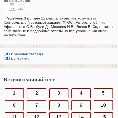
Решебник (ГДЗ) для 11 класса по английскому языку
Контрольные (тестовые) задания ФГОС . Авторы учебника:
Афанасьева О.В., Дули Д., Михеева И.В., Эванс В. Содержит в
себе полные и подробные ответы на все упражнения онлайн
на пять фан
ГДЗ к рабочей тетради
ГДЗ к учебнику
Вступительный тест
1
2
3
4
5
6
7
8
9
10
11
12
13
14
15