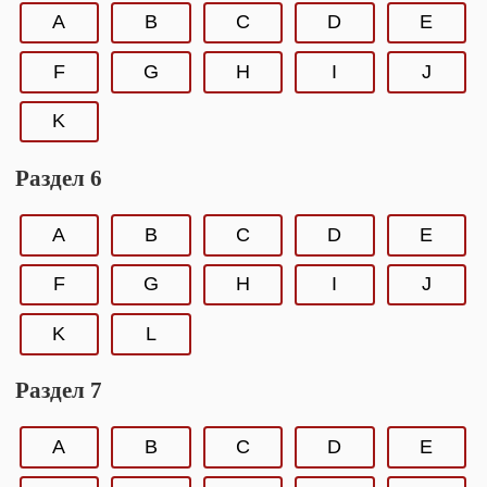
A
B
C
D
E
F
G
H
I
J
K
Раздел 6
A
B
C
D
E
F
G
H
I
J
K
L
Раздел 7
A
B
C
D
E