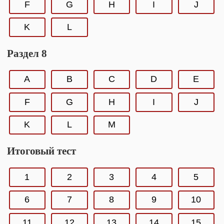
F
G
H
I
J
K
L
Раздел 8
A
B
C
D
E
F
G
H
I
J
K
L
M
Итоговый тест
1
2
3
4
5
6
7
8
9
10
11
12
13
14
15