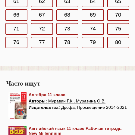
61
62
63
64
65
66
67
68
69
70
71
72
73
74
75
76
77
78
79
80
Часто ищут
Алгебра 11 класс
Авторы:
Муравин Г.К., Муравина О.В.
Издательства:
Дрофа, Просвещение 2014-2021
Английский язык 11 класс Рабочая тетрадь
New Millennium