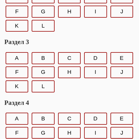
F
G
H
I
J
K
L
Раздел 3
A
B
C
D
E
F
G
H
I
J
K
L
Раздел 4
A
B
C
D
E
F
G
H
I
J