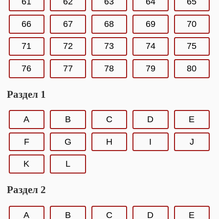
61
62
63
64
65
66
67
68
69
70
71
72
73
74
75
76
77
78
79
80
Раздел 1
A
B
C
D
E
F
G
H
I
J
K
L
Раздел 2
A
B
C
D
E