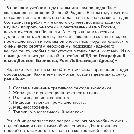
В прошлом учебном году школьники начали подробное
знакомство с географией нашей Родины. В этом году тематика
сохраняется, но теперь она стала значительно сложнее, а для
большинства ребят – и намного скучнее: восьмиклассники
изучали природу, животный и растительный мир России,
климатические особенности. А теперь девятиклассники
должны понять экономику, вникая в нюансы различных видов
промышленности и топливной энергетики. Неудивительно, что
очень часто ребятам необходимы подсказки надёжного
консультанта, чтобы не запутаться в таких сложных темах. И на
помощь им приходит онлайн-пособие
«ГДЗ по Географии 9
класс Дронов, Баринова, Ром, Лобжанидзе (Дрофа)»
.
Издание включает в себя 60 тематических параграфов и один
обобщающий. Какие темы помогает освоить девятикласснику
решебник:
Состав и значение третичного сектора экономики.
Жилищное и рекреационное строительство.
Роль и значение транспорта.
Пищевая и лёгкая промышленность.
Машиностроение.
Топливно-энергетический комплекс.
Решебник дополняет все вопросы основного учебника очень
подробными и понятными объяснениями. Достаточно их
проработать самостоятельно, а на контрольной работе