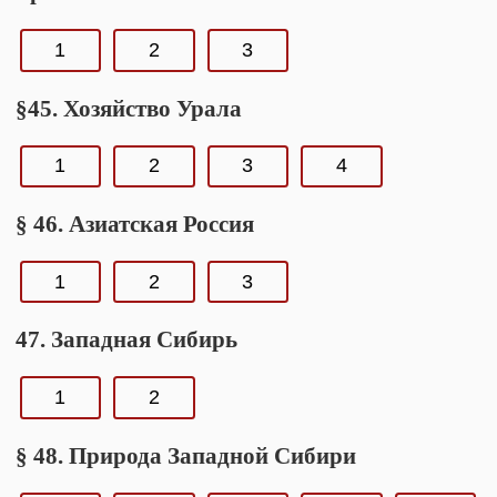
1
2
3
§45. Хозяйство Урала
1
2
3
4
§ 46. Азиатская Россия
1
2
3
47. Западная Сибирь
1
2
§ 48. Природа Западной Сибири